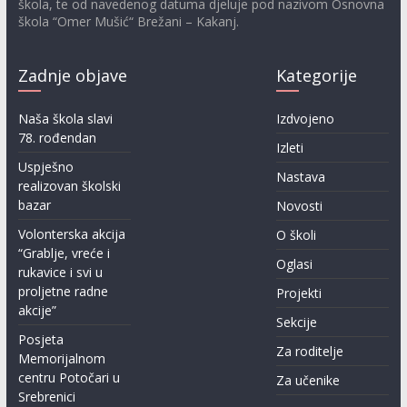
škola, te od navedenog datuma djeluje pod nazivom Osnovna
škola “Omer Mušić“ Brežani – Kakanj.
Zadnje objave
Kategorije
Naša škola slavi
Izdvojeno
78. rođendan
Izleti
Uspješno
Nastava
realizovan školski
bazar
Novosti
Volonterska akcija
O školi
“Grablje, vreće i
Oglasi
rukavice i svi u
proljetne radne
Projekti
akcije”
Sekcije
Posjeta
Za roditelje
Memorijalnom
centru Potočari u
Za učenike
Srebrenici