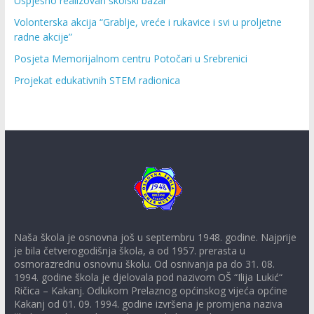
Uspješno realizovan školski bazar
Volonterska akcija “Grablje, vreće i rukavice i svi u proljetne
radne akcije”
Posjeta Memorijalnom centru Potočari u Srebrenici
Projekat edukativnih STEM radionica
Naša škola je osnovna još u septembru 1948. godine. Najprije
je bila četverogodišnja škola, a od 1957. prerasta u
osmorazrednu osnovnu školu. Od osnivanja pa do 31. 08.
1994. godine škola je djelovala pod nazivom OŠ “Ilija Lukić“
Ričica – Kakanj. Odlukom Prelaznog općinskog vijeća općine
Kakanj od 01. 09. 1994. godine izvršena je promjena naziva