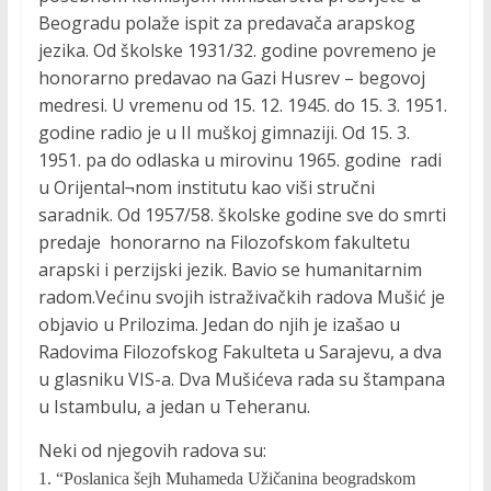
Beogradu polaže ispit za predavača arapskog
jezika. Od školske 1931/32. godine povremeno je
honorarno predavao na Gazi Husrev – begovoj
medresi. U vremenu od 15. 12. 1945. do 15. 3. 1951.
godine radio je u II muškoj gimnaziji. Od 15. 3.
1951. pa do odlaska u mirovinu 1965. godine radi
u Orijental¬nom institutu kao viši stručni
saradnik. Od 1957/58. školske godine sve do smrti
predaje honorarno na Filozofskom fakultetu
arapski i perzijski jezik. Bavio se humanitarnim
radom.Većinu svojih istraživačkih radova Mušić je
objavio u Prilozima. Jedan do njih je izašao u
Radovima Filozofskog Fakulteta u Sarajevu, a dva
u glasniku VIS-a. Dva Mušićeva rada su štampana
u Istambulu, a jedan u Teheranu.
Neki od njegovih radova su:
1. “Poslanica šejh Muhameda Užičanina beogradskom