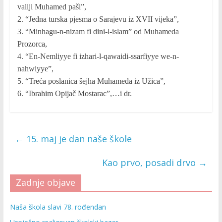
valiji Muhamed paši”,
2. “Jedna turska pjesma o Sarajevu iz XVII vijeka”,
3. “Minhagu-n-nizam fi dini-l-islam” od Muhameda
Prozorca,
4. “En-Nemliyye fi izhari-l-qawaidi-ssarfiyye we-n-
nahwiyye”,
5. “Treća poslanica šejha Muhameda iz Užica”,
6. “Ibrahim Opijač Mostarac”,…i dr.
←
15. maj je dan naše škole
Kao prvo, posadi drvo
→
Zadnje objave
Naša škola slavi 78. rođendan