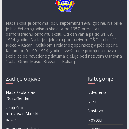
Naša škola je osnovna još u septembru 1948. godine. Najprije
je bila četverogodišnja škola, a od 1957. prerasta u
osmorazrednu osnovnu školu. Od osnivanja pa do 31. 08.
1994. godine škola je djelovala pod nazivom OŠ “Ilija Lukić“
Ričica – Kakanj. Odlukom Prelaznog općinskog vijeća općine
Kakanj od 01. 09. 1994. godine izvršena je promjena naziva
škola, te od navedenog datuma djeluje pod nazivom Osnovna
škola “Omer Mušić“ Brežani – Kakanj.
Zadnje objave
Kategorije
Naša škola slavi
Izdvojeno
78. rođendan
Izleti
Uspješno
Nastava
realizovan školski
bazar
Novosti
Volonterska akcija