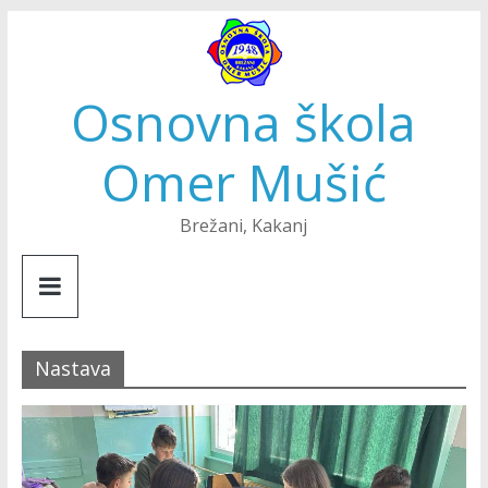
Skip
to
content
Osnovna škola
Omer Mušić
Brežani, Kakanj
Nastava