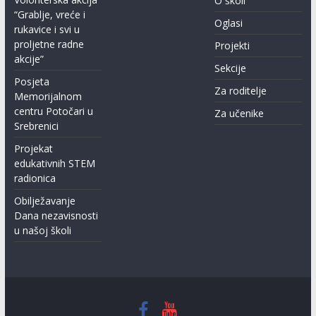
O školi
“Grablje, vreće i
Oglasi
rukavice i svi u
proljetne radne
Projekti
akcije”
Sekcije
Posjeta
Za roditelje
Memorijalnom
centru Potočari u
Za učenike
Srebrenici
Projekat
edukativnih STEM
radionica
Obilježavanje
Dana nezavisnosti
u našoj školi