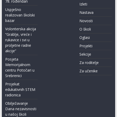
78. rođendan
Izleti
Uspješno
Nastava
realizovan školski
bazar
Novosti
Volonterska akcija
O školi
“Grablje, vreće i
Oglasi
rukavice i svi u
proljetne radne
Projekti
akcije”
Sekcije
Posjeta
Za roditelje
Memorijalnom
centru Potočari u
Za učenike
Srebrenici
Projekat
edukativnih STEM
radionica
Obilježavanje
Dana nezavisnosti
u našoj školi