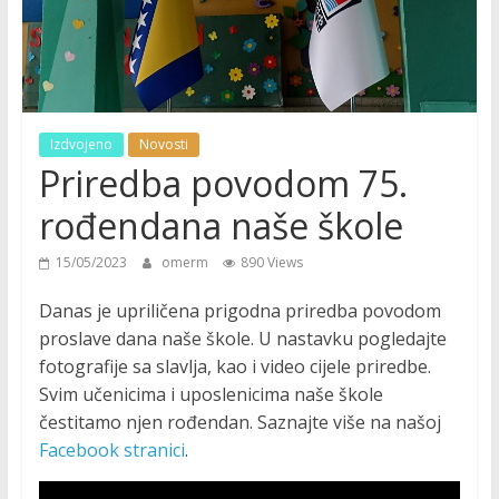
Izdvojeno
Novosti
Priredba povodom 75.
rođendana naše škole
15/05/2023
omerm
890 Views
Danas je upriličena prigodna priredba povodom
proslave dana naše škole. U nastavku pogledajte
fotografije sa slavlja, kao i video cijele priredbe.
Svim učenicima i uposlenicima naše škole
čestitamo njen rođendan. Saznajte više na našoj
Facebook stranici
.