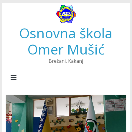
Skip
to
content
Osnovna škola
Omer Mušić
Brežani, Kakanj